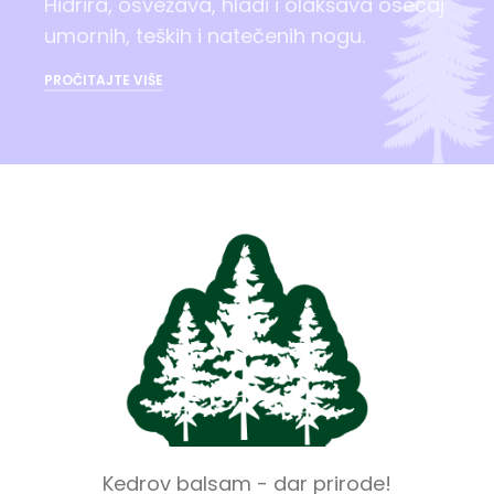
Hidrira, osvežava, hladi i olakšava osećaj
umornih, teških i natečenih nogu.
PROČITAJTE VIŠE
Kedrov balsam - dar prirode!