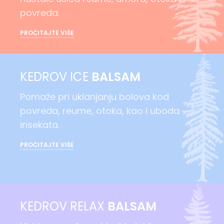
povreda.
PROČITAJTE VIŠE
KEDROV ICE
BALSAM
Pomaže pri uklanjanju bolova kod
povreda, reume, otoka, kao i uboda
insekata.
PROČITAJTE VIŠE
KEDROV RELAX
BALSAM