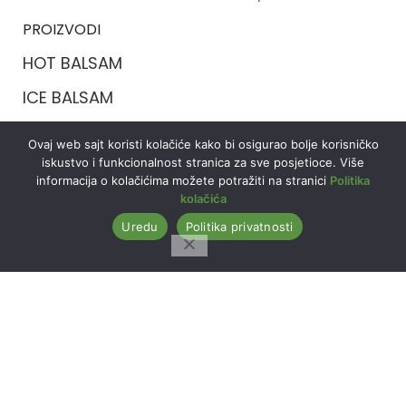
PROIZVODI
HOT BALSAM
ICE BALSAM
RELAX BALSAM
Ovaj web sajt koristi kolačiće kako bi osigurao bolje korisničko
iskustvo i funkcionalnost stranica za sve posjetioce. Više
FAST BALSAM
informacija o kolačićima možete potražiti na stranici
Politika
kolačića
DOKUMENTI
Uredu
Politika privatnosti
USLOVI KORIŠĆENJA
POLITIKA PRIVATNOSTI
POLITIKA KOLAČIĆA
REKLAMACIJE