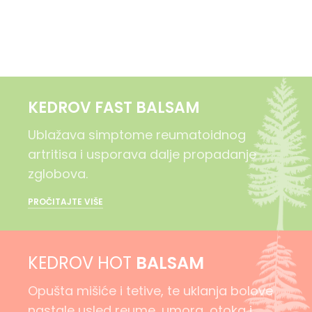
KEDROV FAST BALSAM
Ublažava simptome reumatoidnog
artritisa i usporava dalje propadanje
zglobova.
PROČITAJTE VIŠE
KEDROV HOT
BALSAM
Opušta mišiće i tetive, te uklanja bolove
nastale usled reume, umora, otoka i