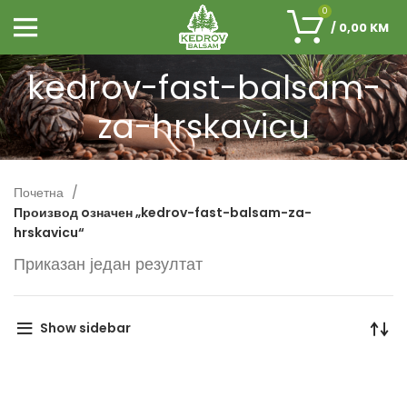
0
/
0,00
KM
kedrov-fast-balsam-
za-hrskavicu
Почетна
Производ oзначен „kedrov-fast-balsam-za-
hrskavicu“
Приказан један резултат
Show sidebar